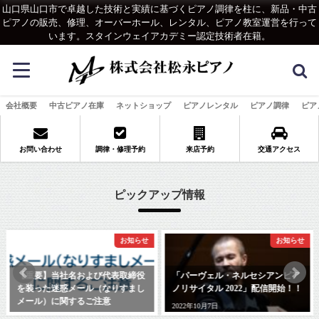
山口県山口市で卓越した技術と実績に基づくピアノ調律を柱に、新品・中古
ピアノの販売、修理、オーバーホール、レンタル、ピアノ教室運営を行って
います。スタインウェイアカデミー認定技術者在籍。
会社概要
中古ピアノ在庫
ネットショップ
ピアノレンタル
ピアノ調律
ピア
お問い合わせ
調律・修理予約
来店予約
交通アクセス
ピックアップ情報
お知らせ
お知らせ
【重要】当社名および代表取締役
「パーヴェル・ネルセシアンピア
を装った迷惑メール（なりすまし
ノリサイタル 2022」配信開始！！
メール）に関するご注意
2022年10月7日
2026年1月27日