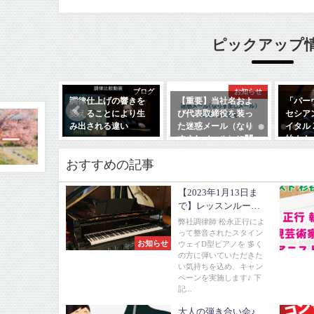
ピックアップ
厳選商品
ブログ
お知らせ
アノ★中古
調律仕上げの響きを
【重要】当社名およ
「パー
TEINWAY
変えることにより生
び代表取締役を装っ
セシア
D274）
み出される違い
た迷惑メール（なり
イタル 
製
すましメール）に関
始！！
2022年7月20日
するご注意
日
2022年1
おすすめの記事
2026年1月27日
【2023年1月13日ま
で】レッスンルーム
利用★スタインウェ
弊社調律師 松永正行によ
イD型キャンペーン
って整音されたスタイン
お知らせ
ウェイD型ピアノを 多く
の方に弾いていただきた
い気持ちを込め、キャン
ペーンを実施します♪ 下
記...
大人の弾き合い会♪