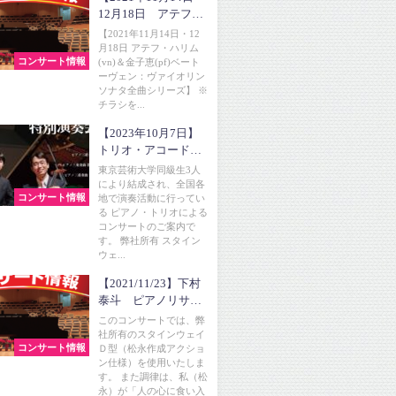
12月18日 アテフ・
ハリム(vn)＆金子恵
【2021年11月14日・12
(pf) ベートーヴェ
月18日 アテフ・ハリム
コンサート情報
(vn)＆金子恵(pf)ベート
ン：ヴァイオリンソ
ーヴェン：ヴァイオリン
ナタ全曲シリーズ】
ソナタ全曲シリーズ】 ※
チラシを...
【2023年10月7日】
トリオ・アコード特
別演奏会
東京芸術大学同級生3人
により結成され、全国各
コンサート情報
地で演奏活動に行ってい
る ピアノ・トリオによる
コンサートのご案内で
す。 弊社所有 スタイン
ウェ...
【2021/11/23】下村
泰斗 ピアノリサイ
タル２０２１ 音玉
このコンサートでは、弊
社所有のスタインウェイ
コンサート情報
Ｄ型（松永作成アクショ
ン仕様）を使用いたしま
す。 また調律は、私（松
永）が「人の心に食い入