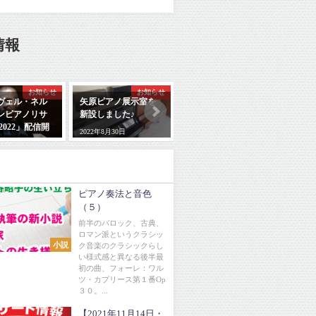
情報
お知らせ
お知らせ
厳選商品
ヴェル・ネル
矢原ピアノ展示室を
★厳選ピアノ★中古
調律
ンピアノリサ
新設しました♪
ピアノ◆STEINWAY
変え
2022」配信開
＆SONS（D274）
み出
2022年8月30日
◆1981年製
2022
0月7日
2026年7月1日
ピアノ奏法と音色
（５）
前半のバロック、古典、
ロマン派というクラシッ
小説
ク音楽のクラシックらし
い様式感と異なる後半最
初の曲、フォーレ：ワル
ツ・カプリース第１番Op
３０。...
【2021年11月14日・