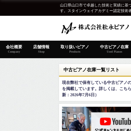
山口県山口市で卓越した技術と実績に基
す。スタインウェイアカデミー認定技術
会社概要
店舗情報
取り扱いピアノ
中古ピアノ在庫
Company
Shop
Products
Used Pianos
中古ピアノ在庫一覧リスト
現在弊社で保有している中古ピアノ
を掲載しています。詳しくは、こち
新：2026年7月6日）