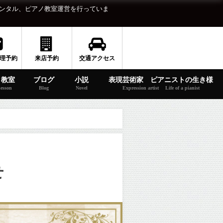
ンタル、ピアノ教室運営を行っていま
理予約
来店予約
交通アクセス
ノ教室
ブログ
小説
表現芸術家 ピアニストの生き様
esson
Blog
Novel
Expression artist Life of a pianist
せ