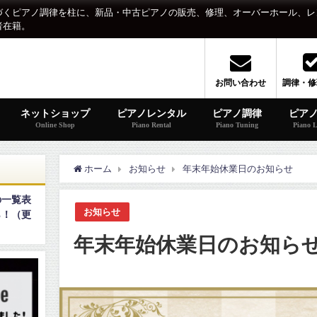
づくピアノ調律を柱に、新品・中古ピアノの販売、修理、オーバーホール、レ
者在籍。
お問い合わせ
調律・修
ネットショップ
ピアノレンタル
ピアノ調律
ピア
Online Shop
Piano Rental
Piano Tuning
Piano L
ホーム
お知らせ
年末年始休業日のお知らせ
の一覧表
お知らせ
ら！（更
年末年始休業日のお知ら