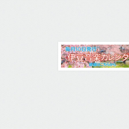
お知らせ
お知らせ
お知らせ
社名およ
「パーヴェル・ネル
矢原ピアノ展示室を
★厳選ピ
役を装っ
セシアンピアノリサ
新設しました♪
ピアノ◆S
ル（なり
イタル 2022」配信開
＆SONS（
2022年8月30日
ル）に関
始！！
◆1981年
2022年10月7日
2026年7月1