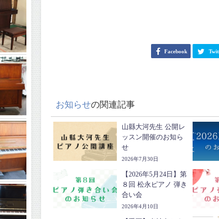
Facebook
Twit
お知らせ
の関連記事
山縣大河先生 公開レ
ッスン開催のお知ら
せ
2026年7月30日
【2026年5月24日】第
８回 松永ピアノ 弾き
合い会
2026年4月10日