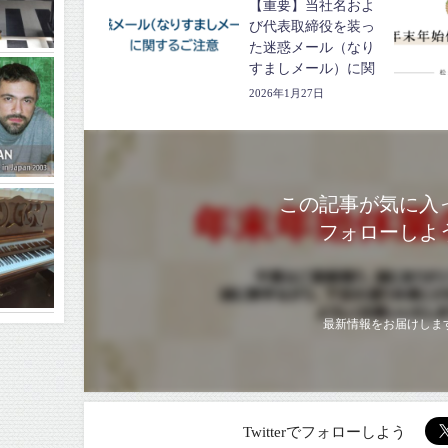
【重要】当社名およ
び代表取締役を装っ
た迷惑メール（なり
すましメール）に関
するご注意
2026年1月27日
この記事が気に入
フォローしよ
最新情報をお届けしま
Twitterでフォローしよう