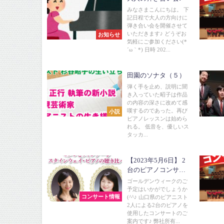
みなさまこんにちは。 下
記日程で大人の方向けに
弾き合い会を開催させて
いただきます♪ どうぞお
お知らせ
気軽にご参加ください(*
´ω｀*) 日時 202...
田園のソナタ（５）
弾く手を止め、説明に聞
き入っていた昭子は作品
の内容の深さに改めて感
嘆するのであった。再び
小説
ピアノレッスンは始めら
れる。 低音を、優しいス
タッカ...
【2023年5月6日】 2
台のピアノコンサー
ト～モダンとヴィン
ゴールデンウィークのご
テージ スタインウェ
予定はいかがでしょうか
コンサート情報
(^^♪ 山口県のピアニスト
イ・ピアノの聴き比
2人による2台のピアノを
べ～
使用したコンサートのご
案内です♪ 弊社所有...