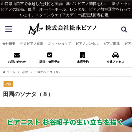
山口県山口市で卓越した技術と実績に基づくピアノ調律を柱に、新品・中古
ピアノの販売、修理、オーバーホール、レンタル、ピアノ教室運営を行って
います。スタインウェイアカデミー認定技術者在籍。
会社概要
中古ピアノ在庫
ネットショップ
ピアノレンタル
ピアノ調律
ピア
お問い合わせ
調律・修理予約
来店予約
交通アクセス
ホーム
小説
田園のソナタ（８）
小説
田園のソナタ（８）