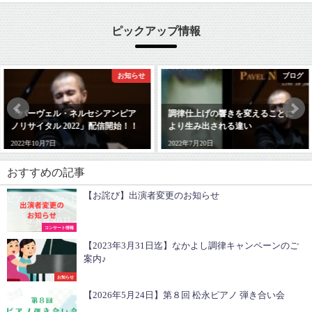
ピックアップ情報
お知らせ
ブログ
「パーヴェル・ネルセシアンピア
調律仕上げの響きを変えることに
ノリサイタル 2022」配信開始！！
より生み出される違い
2022年10月7日
2022年7月20日
おすすめの記事
【お詫び】出演者変更のお知らせ
コンサート情報
【2023年3月31日迄】なかよし調律キャンペーンのご
案内♪
お知らせ
【2026年5月24日】第８回 松永ピアノ 弾き合い会