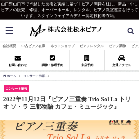
山口県山口市で卓越した技術と実績に基づくピアノ調律を柱に、新品・中古
ピアノの販売、修理、オーバーホール、レンタル、ピアノ教室運営を行って
います。スタインウェイアカデミー認定技術者在籍。
会社概要
中古ピアノ在庫
ネットショップ
ピアノレンタル
ピアノ調律
ピア
お問い合わせ
調律・修理予約
来店予約
交通アクセス
ホーム
コンサート情報
2022年11月12日『ピアノ三重奏 Trio Sol La トリオ ソ・
コンサート情報
2022年11月12日『ピアノ三重奏 Trio Sol La トリ
オ ソ・ラ 三都物語 カフェ・ミュージック』