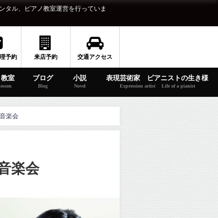
ンタル、ピアノ教室運営を行っていま
理予約
来店予約
交通アクセス
ノ教室
ブログ
小説
表現芸術家 ピアニストの生き様
esson
Blog
Novel
Expression artist Life of a pianist
の音楽会
音楽会