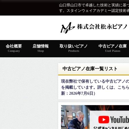
山口県山口市で卓越した技術と実績に基
す。スタインウェイアカデミー認定技術
会社概要
店舗情報
取り扱いピアノ
中古ピアノ在庫
Company
Shop
Products
Used Pianos
中古ピアノ在庫一覧リスト
現在弊社で保有している中古ピアノ
を掲載しています。詳しくは、こち
新：2026年7月6日）