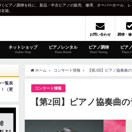
づくピアノ調律を柱に、新品・中古ピアノの販売、修理、オーバーホール、レ
者在籍。
お問い合わせ
調律・修
ネットショップ
ピアノレンタル
ピアノ調律
ピア
Online Shop
Piano Rental
Piano Tuning
Piano L
ホーム
コンサート情報
【第2回】ピアノ協奏曲
の一覧表
コンサート情報
ら！（更
【第2回】ピアノ協奏曲の